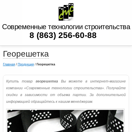
Современные технологии строительства
8 (863) 256-60-88
Георешетка
Главная
/
Продукция
/
Георешетка
Купить товар
георешетка
Вы можете в интернет-магазине
компании «Современные технологии строительства». Получайте
скидки в зависимости от объема партии. За дополнительной
информацией обращайтесь к нашим менеджерам.