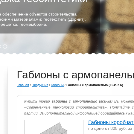
 обеспечение объектов строительства
ескими материалами: геотекстиль (Дорнит),
еорешетка, геомембрана.
Габионы с армопанель
Главная
/
Продукция
/
Габионы
/
Габионы с армопанелью (ГСИ-КА)
Купить товар
габионы с армопанелью (гси-ка)
Вы можете
«Современные технологии строительства». Получайте с
партии. За дополнительной информацией обращайтесь к на
Габионы коробча
по цене от 805 руб. за