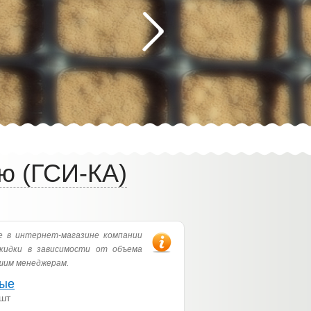
ю (ГСИ-КА)
 в интернет-магазине компании
кидки в зависимости от объема
шим менеджерам.
тые
 шт