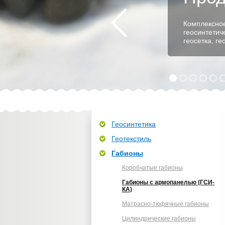
Комплексное
геосинтетич
геосетка, г
Геосинтетика
Геотекстиль
Габионы
Коробчатые габионы
Габионы с армопанелью (ГСИ-
КА)
Матрасно-тюфячные габионы
Цилиндрические габионы