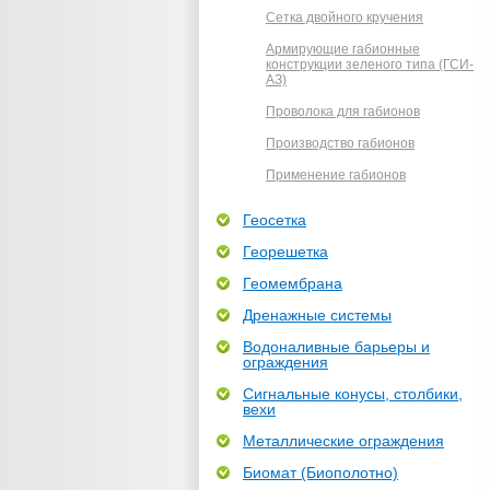
Сетка двойного кручения
Армирующие габионные
конструкции зеленого типа (ГСИ-
АЗ)
Проволока для габионов
Производство габионов
Применение габионов
Геосетка
Георешетка
Геомембрана
Дренажные системы
Водоналивные барьеры и
ограждения
Сигнальные конусы, столбики,
вехи
Металлические ограждения
Биомат (Биополотно)